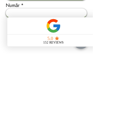
Număr
Trimite
+44(0) 74 05223593
customer@savetaxlimited.com
Bellerive House
3 Muirfield Crescent
Canary Wharf
LONDON
E14 9SZ
United Kingdom