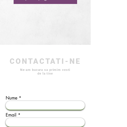
CONTACTATI-NE
Ne-am bucura sa primim vesti
de la tine
Nume
Email